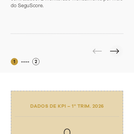
do SeguScore.
1
----
2
DADOS DE KPI – 1º TRIM. 2026
0