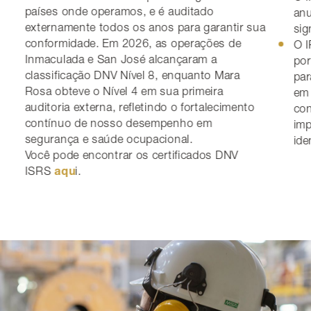
países onde operamos, e é auditado
anu
externamente todos os anos para garantir sua
sig
conformidade. Em 2026, as operações de
O I
Inmaculada e San José alcançaram a
por
classificação DNV Nível 8, enquanto Mara
par
Rosa obteve o Nível 4 em sua primeira
em 
auditoria externa, refletindo o fortalecimento
con
contínuo de nosso desempenho em
imp
segurança e saúde ocupacional.
ide
Você pode encontrar os certificados DNV
ISRS
i.
aqu