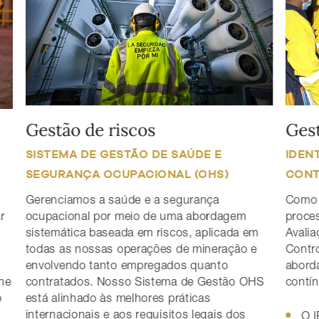
Gestão de riscos
Gest
SISTEMA DE GESTÃO DE SAÚDE E
IDEN
SEGURANÇA OCUPACIONAL (OHS)
CONT
Gerenciamos a saúde e a segurança
Como 
r
ocupacional por meio de uma abordagem
proces
sistemática baseada em riscos, aplicada em
Avali
todas as nossas operações de mineração e
Contro
envolvendo tanto empregados quanto
abord
ene
contratados. Nosso Sistema de Gestão OHS
contín
o
está alinhado às melhores práticas
internacionais e aos requisitos legais dos
O I