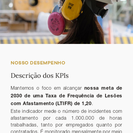
NOSSO DESEMPENHO
NOSSO DESEMPENHO
Descrição dos KPIs
Descrição dos KPIs
Mantemos o foco em alcançar
Mantemos o foco em sustentar nosso objetivo de
nossa meta de
(incluindo empregados e
zero acidentes fatais
2030 de uma Taxa de Frequência de Lesões
contratados). O ano 2025 marca o quarto ano
.
com Afastamento (LTIFR) de 1,20
consecutivo em que alcançamos esse
Este indicador mede o número de incidentes com
compromisso fundamental.
afastamento por cada 1.000.000 de horas
trabalhadas, tanto por empregados quanto por
contratados. É monitorado mensalmente por meio