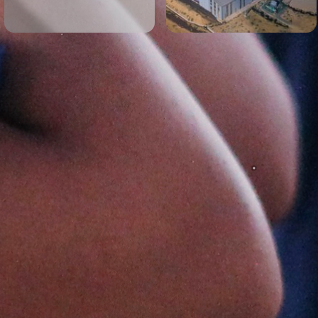
 subterráneos,
ento y venta de oro