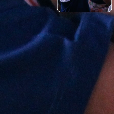
ACERCA DE NOSOTROS
resa líder en metales preciosos
loración, extracción, procesami
y plata en América.